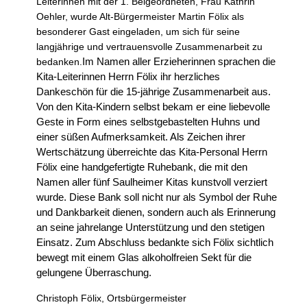
Leiterinnen mit der 1. Beigeordneten, Frau Kathrin
Oehler, wurde Alt-Bürgermeister Martin Fölix als
besonderer Gast eingeladen, um sich für seine
langjährige und vertrauensvolle Zusammenarbeit zu
Im Namen aller Erzieherinnen sprachen die
bedanken.
Kita-Leiterinnen Herrn Fölix ihr herzliches
Dankeschön für die 15-jährige Zusammenarbeit aus.
Von den Kita-Kindern selbst bekam er eine liebevolle
Geste in Form eines selbstgebastelten Huhns und
einer süßen Aufmerksamkeit. Als Zeichen ihrer
Wertschätzung überreichte das Kita-Personal Herrn
Fölix eine handgefertigte Ruhebank, die mit den
Namen aller fünf Saulheimer Kitas kunstvoll verziert
wurde. Diese Bank soll nicht nur als Symbol der Ruhe
und Dankbarkeit dienen, sondern auch als Erinnerung
an seine jahrelange Unterstützung und den stetigen
Einsatz. Zum Abschluss bedankte sich Fölix sichtlich
bewegt mit einem Glas alkoholfreien Sekt für die
gelungene Überraschung.
Christoph Fölix, Ortsbürgermeister