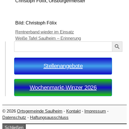
Christoph Fölix, Ortsbürgermeister
Bild: Christoph Fölix
Rentnerband wieder im Einsatz
Weiße Tafel Saulheim – Erinnerung
Search Button
Search
for:
Stellenangebote
Wochenmarkt-Winzer 2026
© 2026
Ortsgemeinde Saulheim
-
Kontakt
-
Impressum
-
Datenschutz
-
Haftungsausschluss
Schließen